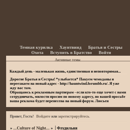
Темная курилка
Хаунтвинд
Братья и Сестры
Охота
Вступить в Братство
Войти
Активные темы
Каждый день - маленькая жизнь, единственная и неповторимая...
Дорогие Братья и Сестры! *улыбается* Пакуем чемоданы и
переезжаем на новый адрес - http://hauntwind.forumbb.ru/. Я уже
жду вас там.
Обращаюсь к рекламным партнерам - если кто-то еще хочет с нами
сотрудничать, милости просим по новому адресу, по вашей просьбе
ваша реклама будет перенесена на новый форум. Люсьен
Привет, Гость!
Войдите
или
зарегистрируйтесь
.
»
...Culture of Night...
»
│Флудильня