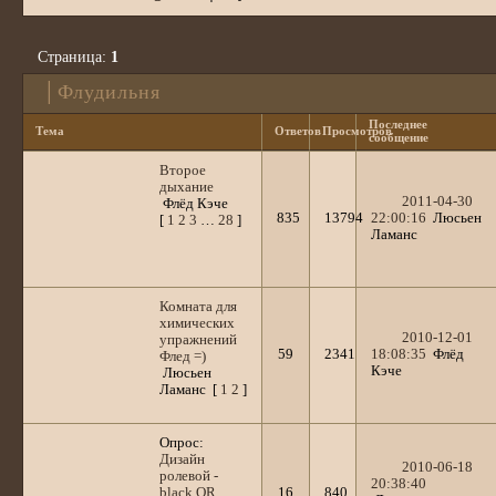
Страница:
1
│Флудильня
Последнее
Тема
Ответов
Просмотров
сообщение
Второе
дыхание
2011-04-30
Флёд Кэче
835
13794
22:00:16
Люсьен
[
1
2
3
…
28
]
Ламанс
Комната для
химических
2010-12-01
упражнений
59
2341
18:08:35
Флёд
Флед =)
Кэче
Люсьен
Ламанс
[
1
2
]
Опрос:
Дизайн
2010-06-18
ролевой -
20:38:40
black OR
16
840