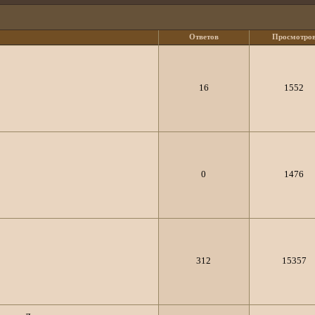
Ответов
Просмотро
16
1552
0
1476
312
15357