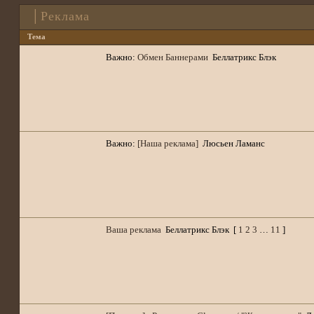
│Реклама
Тема
Важно:
Обмен Баннерами
Беллатрикс Блэк
Важно:
[Наша реклама]
Люсьен Ламанс
Ваша реклама
Беллатрикс Блэк
[
1
2
3
…
11
]