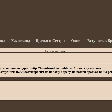
лка
Хаунтвинд
Братья и Сестры
Охота
Вступить в Б
Активные темы
 на новый адрес - http://hauntwind.forumbb.ru/. Я уже жду вас там.
сотрудничать, милости просим по новому адресу, по вашей просьбе ваша р