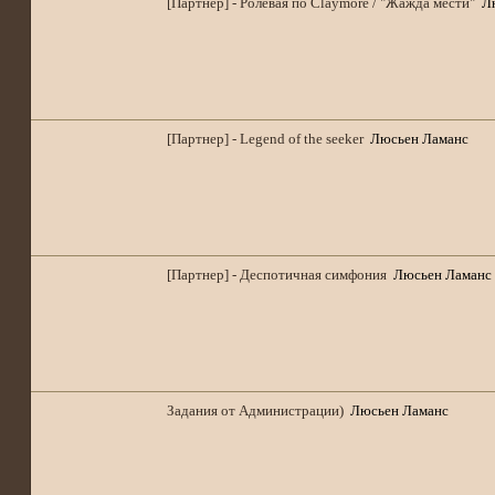
[Партнер] - Ролевая по Claymore / "Жажда мести"
Л
[Партнер] - Legend of the seeker
Люсьен Ламанс
[Партнер] - Деспотичная симфония
Люсьен Ламанс
Задания от Администрации)
Люсьен Ламанс