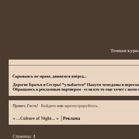
Темная кури
Скрываясь во мраке, движемся вперед...
Дорогие Братья и Сестры! *улыбается* Пакуем чемоданы и переезжаем
Обращаюсь к рекламным партнерам - если кто-то еще хочет с нами 
Привет, Гость!
Войдите
или
зарегистрируйтесь
.
»
...Culture of Night...
»
│Реклама
Страница:
1