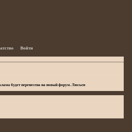
ратство
Войти
еклама будет перенесена на новый форум. Люсьен