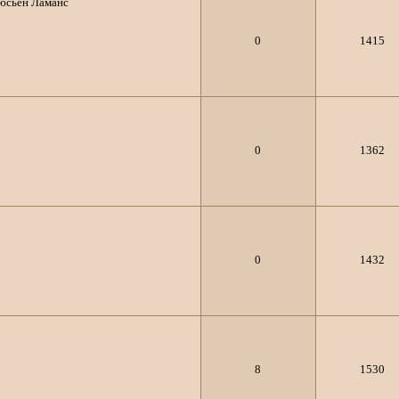
юсьен Ламанс
0
1415
0
1362
0
1432
8
1530